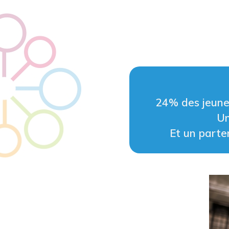
24% des jeunes
Un
Et un parte