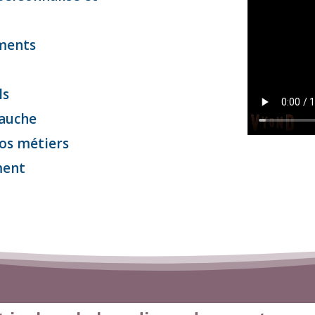
ments
ls
bauche
vos métiers
ment