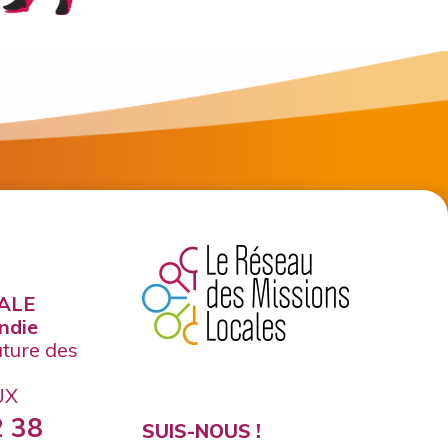
ALE
ndie
lature des
UX
2 38
SUIS-NOUS !