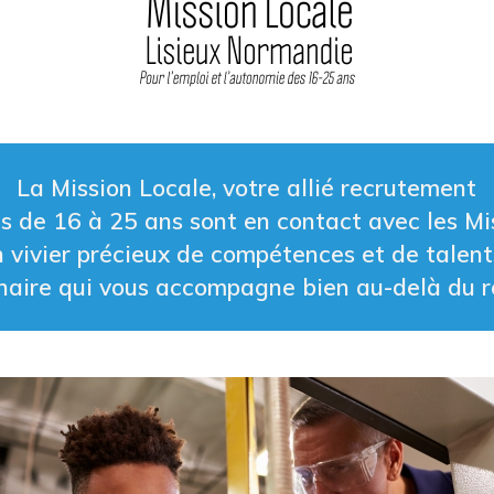
La Mission Locale, votre allié recrutement
 de 16 à 25 ans sont en contact avec les Mi
 vivier précieux de compétences et de talen
naire qui vous accompagne bien au-delà du 