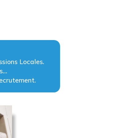
ssions Locales.
ts…
recrutement.