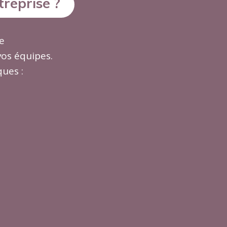
reprise ?
e
vos équipes.
ues :